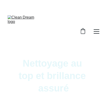
Nettoyage au 
top et brillance 
assuré
Redonnez vie à votre voiture avec un soin 
complet et personnalisé.